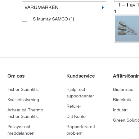
1
–
1
av
VARUMÄRKEN
1
(1)
S Murray SAMCO
Om oss
Kundservice
Affärslösni
Fisher Scientific
Hjälp- och
Biofarmaci
supportcenter
Kvalitetsstyrning
Bioteknik
Returer
Arbeta på Thermo
Industri
Fisher Scientific
Ditt Konto
Green Soluti
Policyer och
Rapportera ett
meddelanden
problem