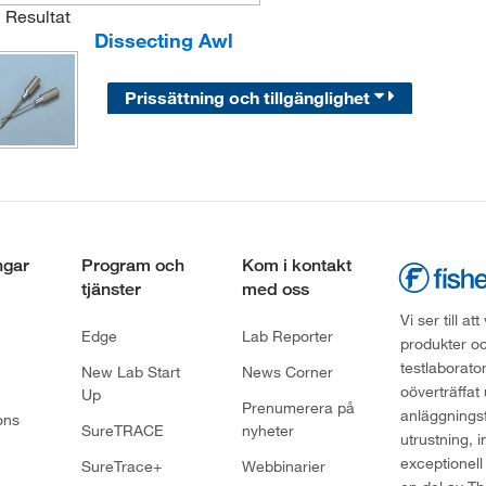
1
Resultat
Dissecting Awl
Prissättning och tillgänglighet
ngar
Program och
Kom i kontakt
tjänster
med oss
Vi ser till 
Edge
Lab Reporter
produkter oc
testlaborato
New Lab Start
News Corner
oöverträffat
Up
Prenumerera på
anläggningsf
ons
SureTRACE
nyheter
utrustning, 
exceptionell
SureTrace+
Webbinarier