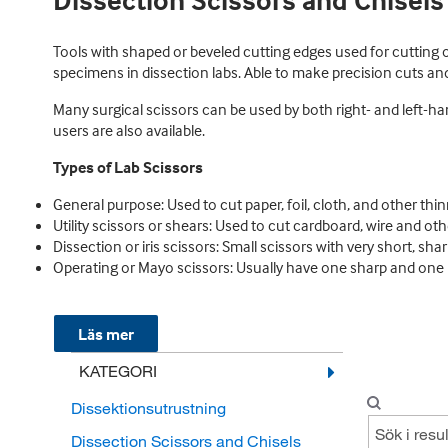
Dissection Scissors and Chisels
Tools with shaped or beveled cutting edges used for cutting 
specimens in dissection labs. Able to make precision cuts and
Many surgical scissors can be used by both right- and left-ha
users are also available.
Types of Lab Scissors
General purpose: Used to cut paper, foil, cloth, and other thi
Utility scissors or shears: Used to cut cardboard, wire and ot
Dissection or iris scissors: Small scissors with very short, sha
Operating or Mayo scissors: Usually have one sharp and one 
Läs mer
KATEGORI
Dissektionsutrustning
Dissection Scissors and Chisels