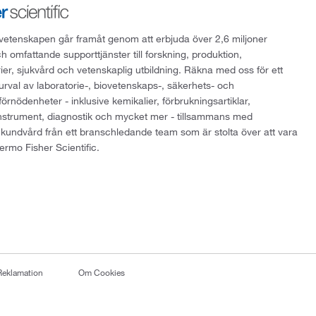
att vetenskapen går framåt genom att erbjuda över 2,6 miljoner
h omfattande supporttjänster till forskning, produktion,
rier, sjukvård och vetenskaplig utbildning. Räkna med oss för ett
 urval av laboratorie-, biovetenskaps-, säkerhets- och
örnödenheter - inklusive kemikalier, förbrukningsartiklar,
instrument, diagnostik och mycket mer - tillsammans med
 kundvård från ett branschledande team som är stolta över att vara
ermo Fisher Scientific.
Reklamation
Om Cookies