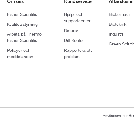
Om oss
Kundservice
Affärslösni
Fisher Scientific
Hjälp- och
Biofarmaci
supportcenter
Kvalitetsstyrning
Bioteknik
Returer
Arbeta på Thermo
Industri
Fisher Scientific
Ditt Konto
Green Soluti
Policyer och
Rapportera ett
meddelanden
problem
Användarvillkor H