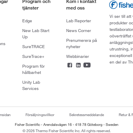
ngar
Program och
Kom i kontakt
tjänster
med oss
Vi ser till 
Edge
Lab Reporter
produkter oc
testlaborato
New Lab Start
News Corner
oöverträffat
Up
Prenumerera på
anläggningsf
ons
SureTRACE
nyheter
utrustning, 
exceptionell
SureTrace+
Webbinarier
en del av Th
Program för
hållbarhet
Unity Lab
Services
emsidan
Försäljningsvillkor
Sekretessmeddelande
Retur & 
Fisher Scientific - Arendalsvägen 16 - 418 78 Göteborg - Sweden
© 2026 Thermo Fisher Scientific Inc. All rights reserved.