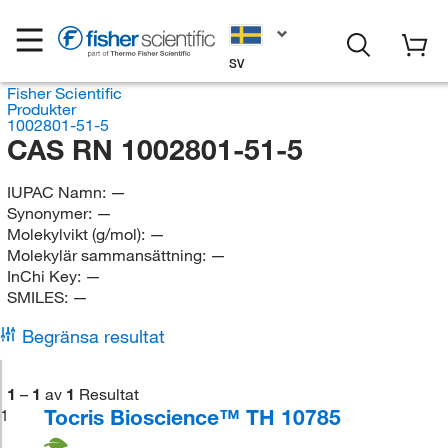
SV
Fisher Scientific
Produkter
1002801-51-5
CAS RN 1002801-51-5
IUPAC Namn:
—
Synonymer:
—
Molekylvikt (g/mol):
—
Molekylär sammansättning:
—
InChi Key:
—
SMILES:
—
Begränsa resultat
1
–
1
av
1
Resultat
Tocris Bioscience™ TH 10785
1