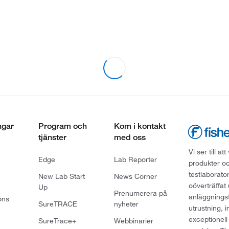
ngar
Program och
Kom i kontakt
tjänster
med oss
Vi ser till 
Edge
Lab Reporter
produkter oc
testlaborato
New Lab Start
News Corner
oöverträffat
Up
Prenumerera på
anläggningsf
ons
SureTRACE
nyheter
utrustning, 
exceptionell
SureTrace+
Webbinarier