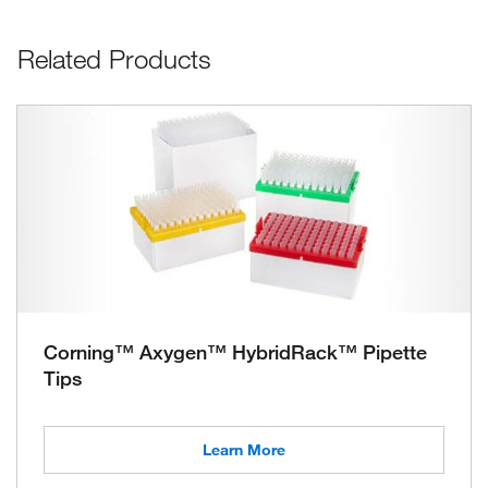
Related Products
Corning™ Axygen™ HybridRack™ Pipette
Tips
Learn More