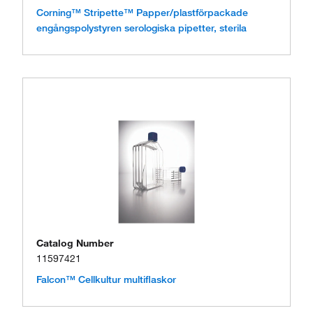
Corning™ Stripette™ Papper/plastförpackade
engångspolystyren serologiska pipetter, sterila
Catalog Number
11597421
Falcon™ Cellkultur multiflaskor