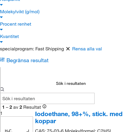
Molekylvikt (g/mol)
Procent renhet
Kvantitet
specialprogram:
Fast Shipping
Rensa alla val
Begränsa resultat
Sök i resultaten
1
–
2
av
2
Resultat
Iodoethane, 98+%, stick. med
1
koppar
CAS: 75-03-6 Molekylformel: C2H5I