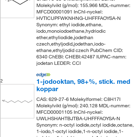
Molekylvikt (g/mol): 155.966 MDL-nummer:
MFCD00001091 InChI-nyckel:
HVTICUPFWKNHNG-UHFFFAOYSA-N
Synonym: ethyl iodide,ethane,
iodo,monoiodoethane,hydriodic
ether,ethyliodide,jodethan
czech,ethyljodid,jodethan,iodo-
ethane,ethyljodid czech PubChem CID:
6340 ChEBI: CHEBI:42487 IUPAC-namn:
jodetan LEDER: CCI
1-jodooktan, 98+%, stick. med
2
koppar
CAS: 629-27-6 Molekylformel: C8H17I
Molekylvikt (g/mol): 240.128 MDL-nummer:
MFCD00001105 InChI-nyckel:
UWLHSHAHTBJTBA-UHFFFAOYSA-N
Synonym: n-octyl iodide,octyl iodide,octane,
1-iodo,1-octyl iodide,1-n-octyl iodide,1-