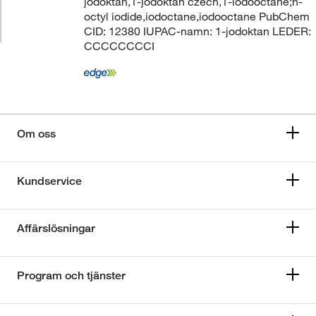
jodoktan,1-jodoktan czech,1-iodooctane;n-
octyl iodide,iodoctane,iodooctane PubChem
CID: 12380 IUPAC-namn: 1-jodoktan LEDER:
CCCCCCCCI
Om oss
Kundservice
Affärslösningar
Program och tjänster