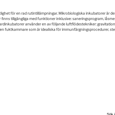
ighet för en rad rutintillämpningar. Mikrobiologiska inkubatorer är 
inns tillgängliga med funktioner inklusive: saneringsprogram, låsmek
ndardinkubatorer använder en av följande luftflödestekniker: gravitat
s även fuktkammare som är idealiska för immunfärgningsprocedurer, st
Sök i