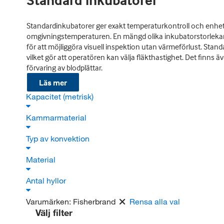
Standard inkubatorer
Standardinkubatorer ger exakt temperaturkontroll och enhetl
omgivningstemperaturen. En mängd olika inkubatorstorlekar f
för att möjliggöra visuell inspektion utan värmeförlust. Sta
vilket gör att operatören kan välja fläkthastighet. Det finn
förvaring av blodplättar.
Läs mer
Kapacitet (metrisk)
Kammarmaterial
Typ av konvektion
Material
Antal hyllor
Varumärken:
Fisherbrand
Rensa alla val
Välj filter