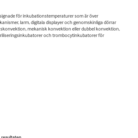
designade för inkubationstemperaturer som är över
anismer, larm, digitala displayer och genomskinliga dörrar
ionskonvektion, mekanisk konvektion eller dubbel konvektion,
eriliseringsinkubatorer och trombocytinkubatorer för
 resultaten