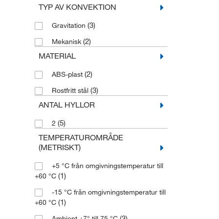
TYP AV KONVEKTION
(3)
Gravitation
(2)
Mekanisk
MATERIAL
(2)
ABS-plast
(3)
Rostfritt stål
ANTAL HYLLOR
(5)
2
TEMPERATUROMRÅDE
(METRISKT)
+5 °C från omgivningstemperatur till
(1)
+60 °C
-15 °C från omgivningstemperatur till
(1)
+60 °C
(3)
Ambient +7° till 75 °C