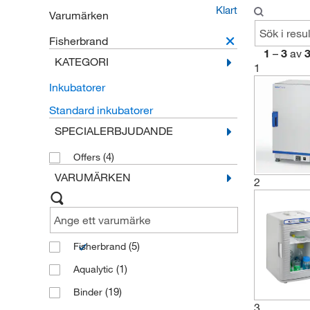
Klart
Varumärken
Fisherbrand
1
–
3
av
KATEGORI
1
Inkubatorer
Standard inkubatorer
SPECIALERBJUDANDE
(4)
Offers
VARUMÄRKEN
2
(5)
Fisherbrand
(1)
Aqualytic
(19)
Binder
3