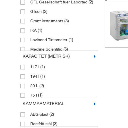
(2)
GFL Gesellschaft fuer Labortec
(2)
Gilson
(3)
Grant Instruments
(1)
IKA
(1)
Lovibond Tintometer
(6)
Medline Scientific
KAPACITET (METRISK)
(32)
Memmert
(1)
117 l
(3)
MMM Medcenter
(1)
194 l
(1)
Steris Corporation
(2)
20 L
(1)
Stuart
(1)
75 l
(22)
Thermo Scientific
KAMMARMATERIAL
(1)
UVP Ultra Violet Product
(2)
ABS-plast
(2)
WTW
(3)
Rostfritt stål