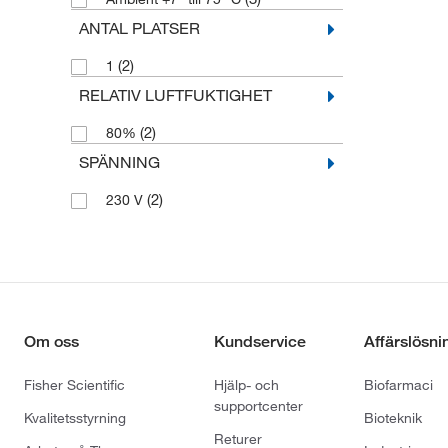
ANTAL PLATSER
(2)
1
RELATIV LUFTFUKTIGHET
(2)
80%
SPÄNNING
(2)
230 V
Om oss
Kundservice
Affärslösni
Fisher Scientific
Hjälp- och
Biofarmaci
supportcenter
Kvalitetsstyrning
Bioteknik
Returer