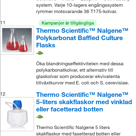
system. Varje 10-lagers engångssystem
rymmer motsvarande 36 T175-kolvar.
11
Kampanjer är tillgängliga
Thermo Scientific™ Nalgene™
Polykarbonat Baffled Culture
Flasks
Öka blandningseffektiviteten med dessa
polykarbonatkolvar, ett alternativ till
glaskolvar som producerar ekvivalenta
tillväxtkurvor med E. coli och S. cerevisiae.
Thermo Scientific™ Nalgene™
12
5-liters skakflaskor med vinklad
eller facetterad botten
Thermo Scientific Nalgene 5 liters
skakflaskor med fasetterad botten eller