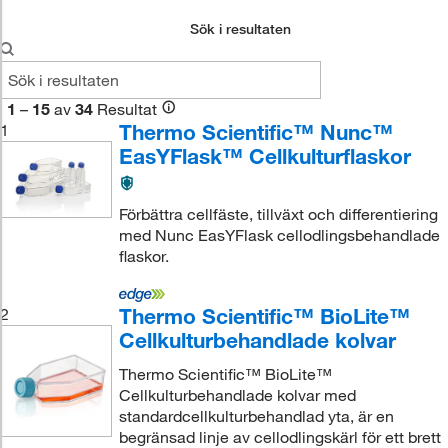
Sök i resultaten
1
–
15
av
34
Resultat
Thermo Scientific™ Nunc™
1
EasYFlask™ Cellkulturflaskor
Förbättra cellfäste, tillväxt och differentiering
med Nunc EasYFlask cellodlingsbehandlade
flaskor.
Thermo Scientific™ BioLite™
2
Cellkulturbehandlade kolvar
Thermo Scientific™ BioLite™
Cellkulturbehandlade kolvar med
standardcellkulturbehandlad yta, är en
begränsad linje av cellodlingskärl för ett brett