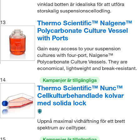
vinklad botten är idealiska för att utföra
storskalig suspensionscellodling.
Thermo Scientific™ Nalgene™
13
Polycarbonate Culture Vessel
with Ports
Gain easy access to your suspension
cultures with four-port, Nalgene™
Polycarbonate Culture Vessels. They are
economical, lightweight and break-resistant.
14
Kampanjer är tillgängliga
Thermo Scientific™ Nunc™
Cellkulturbehandlade kolvar
med solida lock
Uppnå maximal vidhäftning för ett brett
spektrum av celltyper.
15
Kampanjer är tillgängliga