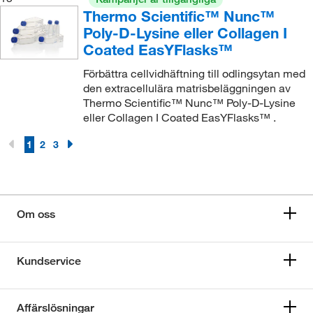
Thermo Scientific™ Nunc™
Poly-D-Lysine eller Collagen I
Coated EasYFlasks™
Förbättra cellvidhäftning till odlingsytan med
den extracellulära matrisbeläggningen av
Thermo Scientific™ Nunc™ Poly-D-Lysine
eller Collagen I Coated EasYFlasks™ .
1
2
3
Om oss
Kundservice
Affärslösningar