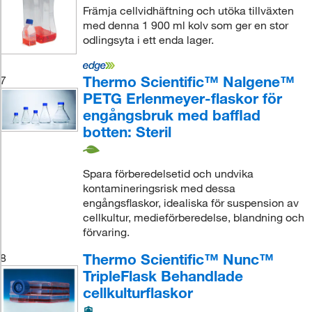
Främja cellvidhäftning och utöka tillväxten
med denna 1 900 ml kolv som ger en stor
odlingsyta i ett enda lager.
Thermo Scientific™ Nalgene™
7
PETG Erlenmeyer-flaskor för
engångsbruk med bafflad
botten: Steril
Spara förberedelsetid och undvika
kontamineringsrisk med dessa
engångsflaskor, idealiska för suspension av
cellkultur, medieförberedelse, blandning och
förvaring.
Thermo Scientific™ Nunc™
8
TripleFlask Behandlade
cellkulturflaskor