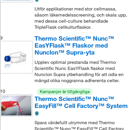
Utför applikationer med stor cellmassa,
såsom läkemedelsscreening, och skala upp,
med dessa cell-culture behandlade
TripleFlask cellkulturflaskor.
Thermo Scientific™ Nunc™
9
EasYFlask™ Flaskor med
Nunclon™ Supra-yta
Upplev optimal prestanda med Thermo
Scientific Nunc EasYFlask flaskor med
Nunclon Supra ytbehandling för att odla en
mängd olika noggranna adherenta celler.
10
Kampanjer är tillgängliga
Thermo Scientific™ Nunc™
EasyFill™ Cell Factory™ System
Spara värdefullt utrymme med Thermo
Scientific™ Nunc™ EasyFill™ Cell Factory