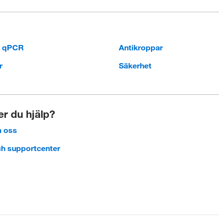
h qPCR
Antikroppar
r
Säkerhet
r du hjälp?
a oss
ch supportcenter