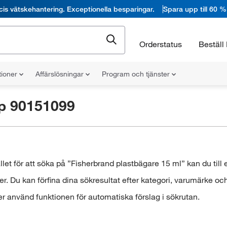
cis vätskehantering. Exceptionella besparingar.
Spara upp till 60 %
Orderstatus
Beställ 
tioner
Affärslösningar
Program och tjänster
p 90151099
llet för att söka på ”Fisherbrand plastbägare 15 ml” kan du till
. Du kan förfina dina sökresultat efter kategori, varumärke oc
r använd funktionen för automatiska förslag i sökrutan.