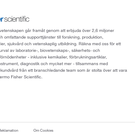
att vetenskapen går framåt genom att erbjuda över 2,6 miljoner
h omfattande supporttjänster till forskning, produktion,
rier, sjukvård och vetenskaplig utbildning. Räkna med oss för ett
 urval av laboratorie-, biovetenskaps-, säkerhets- och
örnödenheter - inklusive kemikalier, förbrukningsartiklar,
instrument, diagnostik och mycket mer - tillsammans med
 kundvård från ett branschledande team som är stolta över att vara
ermo Fisher Scientific.
Reklamation
Om Cookies