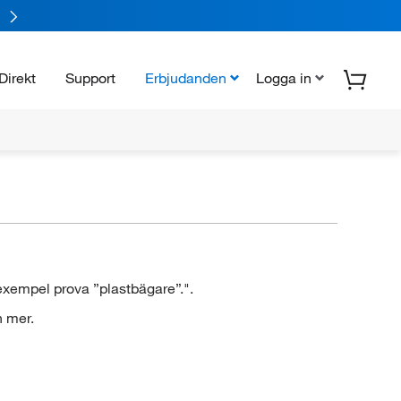
Direkt
Support
Erbjudanden
Logga in
 exempel prova ”plastbägare”.".
h mer.