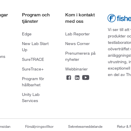
ngar
Program och
Kom i kontakt
tjänster
med oss
Vi ser till 
Edge
Lab Reporter
produkter oc
testlaborato
New Lab Start
News Corner
oöverträffat
Up
Prenumerera på
anläggningsf
ons
SureTRACE
nyheter
utrustning, 
exceptionell
SureTrace+
Webbinarier
en del av Th
Program för
hållbarhet
Unity Lab
Services
emsidan
Försäljningsvillkor
Sekretessmeddelande
Retur & 