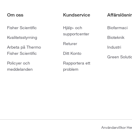
Om oss
Kundservice
Affärslösni
Fisher Scientific
Hjälp- och
Biofarmaci
supportcenter
Kvalitetsstyrning
Bioteknik
Returer
Arbeta på Thermo
Industri
Fisher Scientific
Ditt Konto
Green Soluti
Policyer och
Rapportera ett
meddelanden
problem
Användarvillkor H