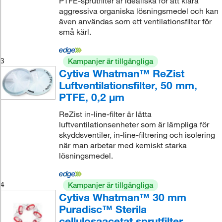
PTFE-sprutfilter är idealiska för att klara
aggressiva organiska lösningsmedel och kan
även användas som ett ventilationsfilter för
små kärl.
3
Kampanjer är tillgängliga
Cytiva Whatman™ ReZist
Luftventilationsfilter, 50 mm,
PTFE, 0,2 μm
ReZist in-line-filter är lätta
luftventilationsenheter som är lämpliga för
skyddsventiler, in-line-filtrering och isolering
när man arbetar med kemiskt starka
lösningsmedel.
4
Kampanjer är tillgängliga
Cytiva Whatman™ 30 mm
Puradisc™ Sterila
cellulosaacetat sprutfilter