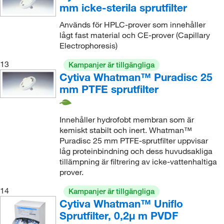
mm icke-sterila sprutfilter
Används för HPLC-prover som innehåller
lågt fast material och CE-prover (Capillary
Electrophoresis)
13
Kampanjer är tillgängliga
Cytiva Whatman™ Puradisc 25
mm PTFE sprutfilter
Innehåller hydrofobt membran som är
kemiskt stabilt och inert. Whatman™
Puradisc 25 mm PTFE-sprutfilter uppvisar
låg proteinbindning och dess huvudsakliga
tillämpning är filtrering av icke-vattenhaltiga
prover.
14
Kampanjer är tillgängliga
Cytiva Whatman™ Uniflo
Sprutfilter, 0,2μ m PVDF