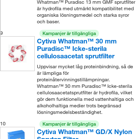
Whatman™ Puradisc 13 mm GMF sprutfilter
är hydrofila med utmärkt kompatibilitet med
organiska lösningsmedel och starka syror
och baser.
9
Kampanjer är tillgängliga
Cytiva Whatman™ 30 mm
Puradisc™ Icke-sterila
cellulosaacetat sprutfilter
Uppvisar mycket låg proteinbindning, så de
är lämpliga för
proteinåtervinningstillämpningar.
Whatman™ 30 mm Puradisc™ Icke-sterila
cellulosaacetatsprutfilter är hydrofila, vilket
gör dem funktionella med vattenhaltiga och
alkoholhaltiga medier trots begränsad
lösningsmedelsbeständighet.
10
Kampanjer är tillgängliga
Cytiva Whatman™ GD/X Nylon