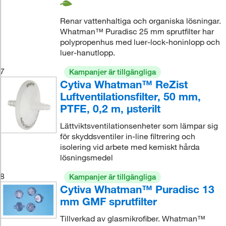
Renar vattenhaltiga och organiska lösningar.
Whatman™ Puradisc 25 mm sprutfilter har
polypropenhus med luer-lock-honinlopp och
luer-hanutlopp.
7
Kampanjer är tillgängliga
Cytiva Whatman™ ReZist
Luftventilationsfilter, 50 mm,
PTFE, 0,2 m, μsterilt
Lättviktsventilationsenheter som lämpar sig
för skyddsventiler in-line filtrering och
isolering vid arbete med kemiskt hårda
lösningsmedel
8
Kampanjer är tillgängliga
Cytiva Whatman™ Puradisc 13
mm GMF sprutfilter
Tillverkad av glasmikrofiber. Whatman™