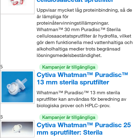
Uppvisar mycket låg proteinbindning, så de
är lämpliga för
proteinåtervinningstillämpningar.
Whatman™ 30 mm Puradisc™ Sterila
cellulosaacetatsprutfilter är hydrofila, vilket
gör dem funktionella med vattenhaltiga och
alkoholhaltiga medier trots begränsad
lösningsmedelsbeständighet.
5
Kampanjer är tillgängliga
Cytiva Whatman™ Puradisc™
13 mm sterila sprutfilter
Whatman™ Puradisc™ 13 mm sterila
sprutfilter kan användas för beredning av
biologiska prover och HPLC-prov.
6
Kampanjer är tillgängliga
Cytiva Whatman™ Puradisc 25
mm sprutfilter: Sterila