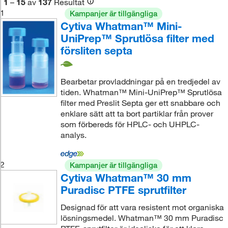
1
–
15
av
137
Resultat
1
Kampanjer är tillgängliga
Cytiva Whatman™ Mini-
UniPrep™ Sprutlösa filter med
försliten septa
Bearbetar provladdningar på en tredjedel av
tiden. Whatman™ Mini-UniPrep™ Sprutlösa
filter med Preslit Septa ger ett snabbare och
enklare sätt att ta bort partiklar från prover
som förbereds för HPLC- och UHPLC-
analys.
2
Kampanjer är tillgängliga
Cytiva Whatman™ 30 mm
Puradisc PTFE sprutfilter
Designad för att vara resistent mot organiska
lösningsmedel. Whatman™ 30 mm Puradisc