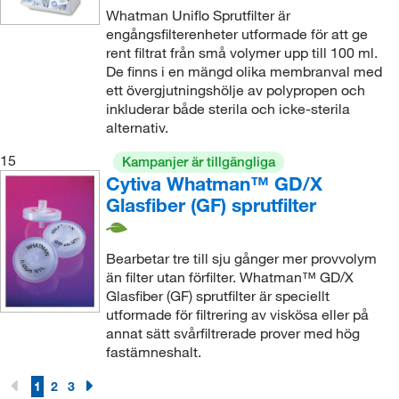
Whatman Uniflo Sprutfilter är
engångsfilterenheter utformade för att ge
rent filtrat från små volymer upp till 100 ml.
De finns i en mängd olika membranval med
ett övergjutningshölje av polypropen och
inkluderar både sterila och icke-sterila
alternativ.
15
Kampanjer är tillgängliga
Cytiva Whatman™ GD/X
Glasfiber (GF) sprutfilter
Bearbetar tre till sju gånger mer provvolym
än filter utan förfilter. Whatman™ GD/X
Glasfiber (GF) sprutfilter är speciellt
utformade för filtrering av viskösa eller på
annat sätt svårfiltrerade prover med hög
fastämneshalt.
1
2
3