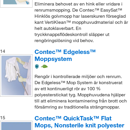
Eliminera behovet av en hink eller vridare i
renrumsmopping. De Contec™ EasySat™
Hinklös golvmopp har laserskuren förseglad
kant VertiKlean™ mopphuvudmaterial och är
helt autoklaverbart. En
tryckknappsflödeskontroll släpper ut
rengöringslösning vid behov.
Contec™ Edgeless™
14
Moppsystem
Rengör i kontrollerade miljöer och renrum.
De Edgeless™ Mop System är konstruerat
av ett kontinuerligt rör av 100 %
polyesterstickat tyg. Mopphuvudena hjälper
till att eliminera kontaminering från brott och
försämring av traditionella strängmoppar.
Contec™ QuickTask™ Flat
15
Mops, Nonsterile knit polyester