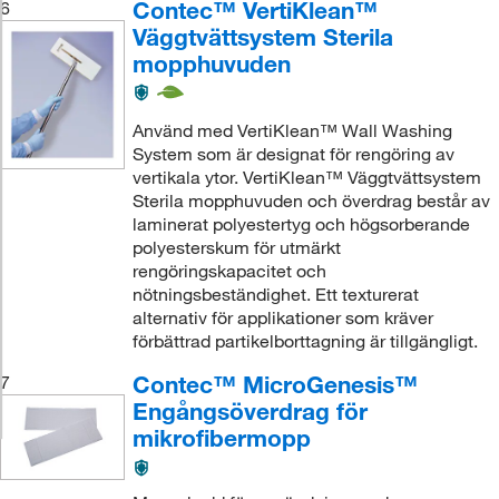
Contec™ VertiKlean™
6
Väggtvättsystem Sterila
mopphuvuden
Använd med VertiKlean™ Wall Washing
System som är designat för rengöring av
vertikala ytor. VertiKlean™ Väggtvättsystem
Sterila mopphuvuden och överdrag består av
laminerat polyestertyg och högsorberande
polyesterskum för utmärkt
rengöringskapacitet och
nötningsbeständighet. Ett texturerat
alternativ för applikationer som kräver
förbättrad partikelborttagning är tillgängligt.
Contec™ MicroGenesis™
7
Engångsöverdrag för
mikrofibermopp