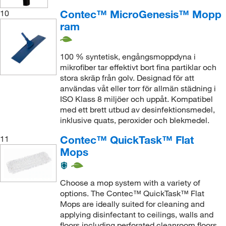
Contec™ MicroGenesis™ Mopp
10
ram
100 % syntetisk, engångsmoppdyna i
mikrofiber tar effektivt bort fina partiklar och
stora skräp från golv. Designad för att
användas våt eller torr för allmän städning i
ISO Klass 8 miljöer och uppåt. Kompatibel
med ett brett utbud av desinfektionsmedel,
inklusive quats, peroxider och blekmedel.
Contec™ QuickTask™ Flat
11
Mops
Choose a mop system with a variety of
options. The Contec™ QuickTask™ Flat
Mops are ideally suited for cleaning and
applying disinfectant to ceilings, walls and
floors including perforated cleanroom floors