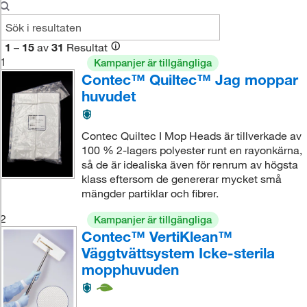
1
–
15
av
31
Resultat
1
Kampanjer är tillgängliga
Contec™ Quiltec™ Jag moppar
huvudet
Contec Quiltec I Mop Heads är tillverkade av
100 % 2-lagers polyester runt en rayonkärna,
så de är idealiska även för renrum av högsta
klass eftersom de genererar mycket små
mängder partiklar och fibrer.
2
Kampanjer är tillgängliga
Contec™ VertiKlean™
Väggtvättsystem Icke-sterila
mopphuvuden