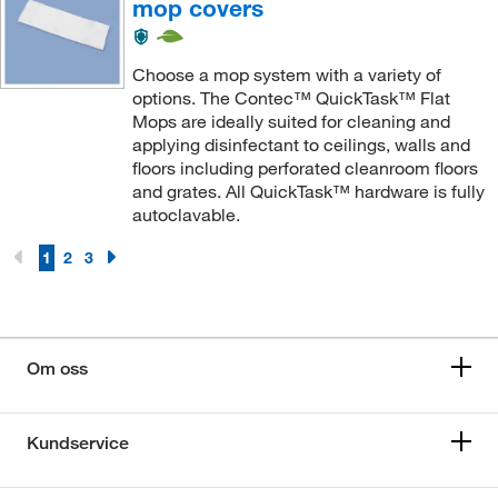
mop covers
Choose a mop system with a variety of
options. The Contec™ QuickTask™ Flat
Mops are ideally suited for cleaning and
applying disinfectant to ceilings, walls and
floors including perforated cleanroom floors
and grates. All QuickTask™ hardware is fully
autoclavable.
1
2
3
Om oss
Kundservice