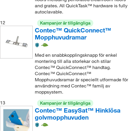
and grates. All QuickTask™ hardware is fully
autoclavable.
12
Kampanjer är tillgängliga
Contec™ QuickConnect™
Mopphuvudramar
Med en snabbkopplingsknapp för enkel
montering till alla storlekar och stilar
Contec™ QuickConnect™ handtag.
Contec™ QuickConnect™
Mopphuvudsramar är speciellt utformade för
användning med Contec™ familj av
moppsystem.
13
Kampanjer är tillgängliga
Contec™ EasySat™ Hinklösa
golvmopphuvuden