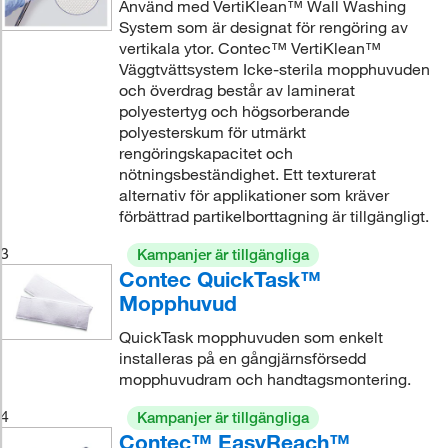
Använd med VertiKlean™ Wall Washing
System som är designat för rengöring av
vertikala ytor. Contec™ VertiKlean™
Väggtvättsystem Icke-sterila mopphuvuden
och överdrag består av laminerat
polyestertyg och högsorberande
polyesterskum för utmärkt
rengöringskapacitet och
nötningsbeständighet. Ett texturerat
alternativ för applikationer som kräver
förbättrad partikelborttagning är tillgängligt.
3
Kampanjer är tillgängliga
Contec QuickTask™
Mopphuvud
QuickTask mopphuvuden som enkelt
installeras på en gångjärnsförsedd
mopphuvudram och handtagsmontering.
4
Kampanjer är tillgängliga
Contec™ EasyReach™