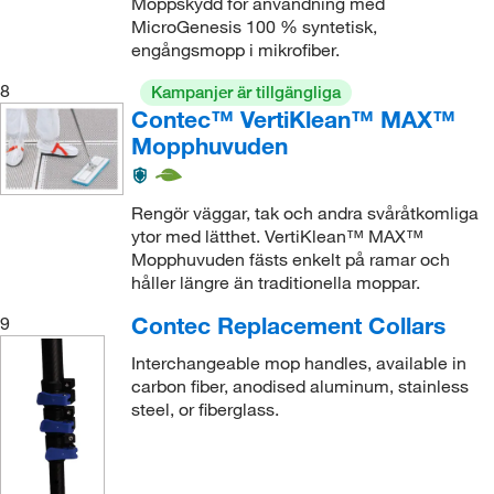
Moppskydd för användning med
MicroGenesis 100 % syntetisk,
engångsmopp i mikrofiber.
8
Kampanjer är tillgängliga
Contec™ VertiKlean™ MAX™
Mopphuvuden
Rengör väggar, tak och andra svåråtkomliga
ytor med lätthet. VertiKlean™ MAX™
Mopphuvuden fästs enkelt på ramar och
håller längre än traditionella moppar.
Contec Replacement Collars
9
Interchangeable mop handles, available in
carbon fiber, anodised aluminum, stainless
steel, or fiberglass.