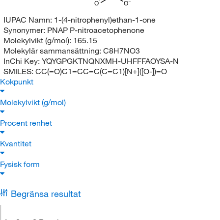
O
O
IUPAC Namn:
1-(4-nitrophenyl)ethan-1-one
Synonymer:
PNAP P-nitroacetophenone
Molekylvikt (g/mol):
165.15
Molekylär sammansättning:
C8H7NO3
InChi Key:
YQYGPGKTNQNXMH-UHFFFAOYSA-N
SMILES:
CC(=O)C1=CC=C(C=C1)[N+]([O-])=O
Kokpunkt
Molekylvikt (g/mol)
Procent renhet
Kvantitet
Fysisk form
Begränsa resultat