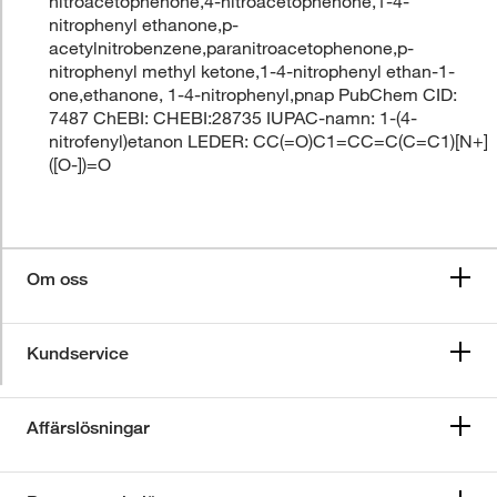
nitroacetophenone,4-nitroacetophenone,1-4-
nitrophenyl ethanone,p-
acetylnitrobenzene,paranitroacetophenone,p-
nitrophenyl methyl ketone,1-4-nitrophenyl ethan-1-
one,ethanone, 1-4-nitrophenyl,pnap PubChem CID:
7487 ChEBI: CHEBI:28735 IUPAC-namn: 1-(4-
nitrofenyl)etanon LEDER: CC(=O)C1=CC=C(C=C1)[N+]
([O-])=O
Om oss
Kundservice
Affärslösningar