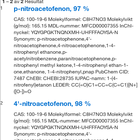
1
–
2
av
2
Resultat
p-nitroacetofenon, 97 %
1
CAS: 100-19-6 Molekylformel: C8H7NO3 Molekylvikt
(g/mol): 165.15 MDL-nummer: MFCD00007355 InChI-
nyckel: YQYGPGKTNQNXMH-UHFFFAOYSA-N
Synonym: p-nitroacetophenone,4'-
nitroacetophenone,4-nitroacetophenone,1-4-
nitrophenyl ethanone,p-
acetylnitrobenzene,paranitroacetophenone,p-
nitrophenyl methyl ketone,1-4-nitrophenyl ethan-1-
one,ethanone, 1-4-nitrophenyl,pnap PubChem CID:
7487 ChEBI: CHEBI:28735 IUPAC-namn: 1-(4-
nitrofenyl)etanon LEDER: CC(=O)C1=CC=C(C=C1)[N+]
([O-])=O
4'-nitroacetofenon, 98 %
2
CAS: 100-19-6 Molekylformel: C8H7NO3 Molekylvikt
(g/mol): 165.15 MDL-nummer: MFCD00007355 InChI-
nyckel: YQYGPGKTNQNXMH-UHFFFAOYSA-N
Synonym: p-nitroacetophenone,4'-