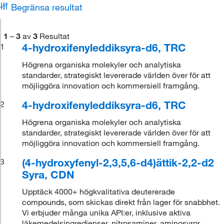
Begränsa resultat
1
–
3
av
3
Resultat
4-hydroxifenyleddiksyra-d6, TRC
1
Högrena organiska molekyler och analytiska
standarder, strategiskt levererade världen över för att
möjliggöra innovation och kommersiell framgång.
4-hydroxifenyleddiksyra-d6, TRC
2
Högrena organiska molekyler och analytiska
standarder, strategiskt levererade världen över för att
möjliggöra innovation och kommersiell framgång.
(4-hydroxyfenyl-2,3,5,6-d4)ättik-2,2-d2
3
Syra, CDN
Upptäck 4000+ högkvalitativa deutererade
compounds, som skickas direkt från lager för snabbhet.
Vi erbjuder många unika API:er, inklusive aktiva
läkemedelsingredienser, nitrosaminer, aminosyror,