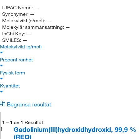
IUPAC Namn:
—
Synonymer:
—
Molekylvikt (g/mol):
—
Molekylär sammansättning:
—
InChi Key:
—
SMILES:
—
Molekylvikt (g/mol)
Procent renhet
Fysisk form
Kvantitet
Begränsa resultat
1
–
1
av
1
Resultat
Gadolinium(III)hydroxidhydroxid, 99,9 %
1
(REO)