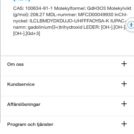
CAS: 100634-91-1 Molekylformel: GdH3O3 Molekylvikt
(g/mol): 208.27 MDL-nummer: MFCD00049930 InChI-
nyckel: ILCLBMDYDXDUJO-UHFFFAOYSA-K IUPAC-
namn: gadolinium(3+)trihydroxid LEDER: [OH-].[OH-].
[OH-].[Gd+3]
Om oss
Kundservice
Affärslösningar
Program och tjänster