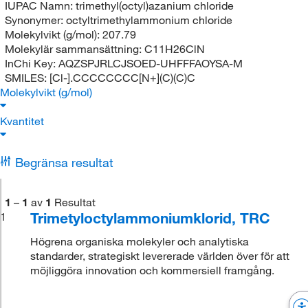
IUPAC Namn:
trimethyl(octyl)azanium chloride
Synonymer:
octyltrimethylammonium chloride
Molekylvikt (g/mol):
207.79
Molekylär sammansättning:
C11H26ClN
InChi Key:
AQZSPJRLCJSOED-UHFFFAOYSA-M
SMILES:
[Cl-].CCCCCCCC[N+](C)(C)C
Molekylvikt (g/mol)
Kvantitet
Begränsa resultat
1
–
1
av
1
Resultat
Trimetyloctylammoniumklorid, TRC
1
Högrena organiska molekyler och analytiska
standarder, strategiskt levererade världen över för att
möjliggöra innovation och kommersiell framgång.