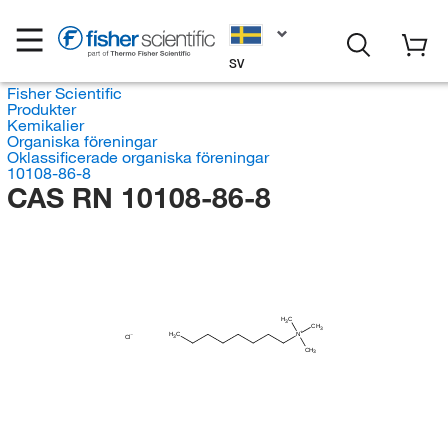
SV
Fisher Scientific
Produkter
Kemikalier
Organiska föreningar
Oklassificerade organiska föreningar
10108-86-8
CAS RN 10108-86-8
H
C
3
CH
3
H
C
N
Cl
3
CH
3