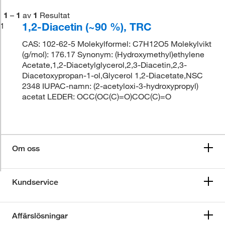
1
–
1
av
1
Resultat
1,2-Diacetin (~90 %), TRC
1
CAS: 102-62-5 Molekylformel: C7H12O5 Molekylvikt
(g/mol): 176.17 Synonym: (Hydroxymethyl)ethylene
Acetate,1,2-Diacetylglycerol,2,3-Diacetin,2,3-
Diacetoxypropan-1-ol,Glycerol 1,2-Diacetate,NSC
2348 IUPAC-namn: (2-acetyloxi-3-hydroxypropyl)
acetat LEDER: OCC(OC(C)=O)COC(C)=O
Om oss
Kundservice
Affärslösningar