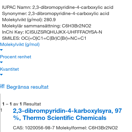
IUPAC Namn:
2,3-dibromopyridine-4-carboxylic acid
Synonymer:
2,3-dibromopyridine-4-carboxylic acid
Molekylvikt (g/mol):
280.9
Molekylär sammansättning:
C6H3Br2NO2
InChi Key:
ICISUZSRQHUJKX-UHFFFAOYSA-N
SMILES:
OC(=O)C1=C(Br)C(Br)=NC=C1
Molekylvikt (g/mol)
Procent renhet
Kvantitet
Begränsa resultat
1
–
1
av
1
Resultat
2,3-dibrompyridin-4-karboxylsyra, 97
1
%, Thermo Scientific Chemicals
CAS: 1020056-98-7 Molekylformel: C6H3Br2NO2