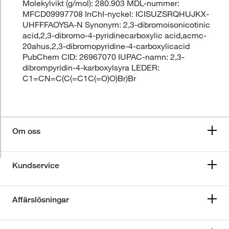
Molekylvikt (g/mol): 280.903 MDL-nummer:
MFCD09997708 InChI-nyckel: ICISUZSRQHUJKX-
UHFFFAOYSA-N Synonym: 2,3-dibromoisonicotinic
acid,2,3-dibromo-4-pyridinecarboxylic acid,acmc-
20ahus,2,3-dibromopyridine-4-carboxylicacid
PubChem CID: 26967070 IUPAC-namn: 2,3-
dibrompyridin-4-karboxylsyra LEDER:
C1=CN=C(C(=C1C(=O)O)Br)Br
Om oss
Kundservice
Affärslösningar