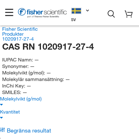
SV
Fisher Scientific
Produkter
1020917-27-4
CAS RN 1020917-27-4
IUPAC Namn:
—
Synonymer:
—
Molekylvikt (g/mol):
—
Molekylär sammansättning:
—
InChi Key:
—
SMILES:
—
Molekylvikt (g/mol)
Kvantitet
Begränsa resultat