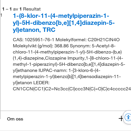
1
–
1
av
1
Resultat
1-(8-klor-11-(4-metylpiperazin-1-
1
yl)-5H-dibenzo[b,e][1,4]diazepin-5-
yl)etanon, TRC
CAS: 1025951-76-1 Molekylformel: C20H21ClN4O
Molekylvikt (g/mol): 368.86 Synonym: 5-Acetyl-8-
chloro-11-(4-methylpiperazin-1-yl)-5H-dibenzo-(b,e)
(1,4)-diazepine,Clozapine Impurity,1-[8-chloro-11-(4-
methyl-1-piperazinyl)-5H-dibenzo[b,e][1,4]diazepin-5-
yl]ethanone IUPAC-namn: 1-[3-kloro-6-(4-
metylpiperazin-1-yl)benzo[b][1,4]bensodiazepin-11-
yl]etanon LEDER:
CN1CCN(CC1)C2=Nc3cc(Cl)ccc3N(C(=O)C)c4ccccc2
Om oss