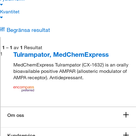
Kvantitet
Begränsa resultat
1
–
1
av
1
Resultat
Tulrampator, MedChemExpress
1
MedChemExpress Tulrampator (CX-1632) is an orally
bioavailable positive AMPAR (allosteric modulator of
AMPA receptor). Antidepressant.
Om oss
Kundservice