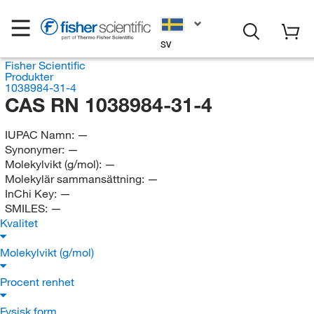
SV
Fisher Scientific
Produkter
1038984-31-4
CAS RN 1038984-31-4
IUPAC Namn:
—
Synonymer:
—
Molekylvikt (g/mol):
—
Molekylär sammansättning:
—
InChi Key:
—
SMILES:
—
Kvalitet
Molekylvikt (g/mol)
Procent renhet
Fysisk form