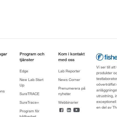
ngar
Program och
Kom i kontakt
tjänster
med oss
Vi ser till 
Edge
Lab Reporter
produkter oc
testlaborato
New Lab Start
News Corner
oöverträffat
Up
Prenumerera på
anläggningsf
ons
SureTRACE
nyheter
utrustning, 
exceptionell
SureTrace+
Webbinarier
en del av Th
Program för
hållbarhet