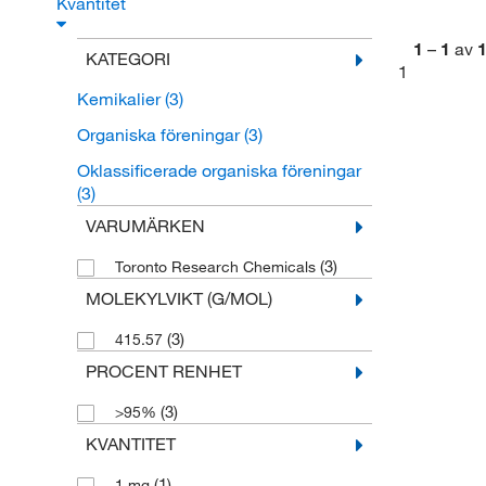
Kvantitet
1
–
1
av
KATEGORI
1
Kemikalier
(3)
Organiska föreningar
(3)
Oklassificerade organiska föreningar
(3)
VARUMÄRKEN
(3)
Toronto Research Chemicals
MOLEKYLVIKT (G/MOL)
(3)
415.57
PROCENT RENHET
(3)
>95%
KVANTITET
(1)
1 mg