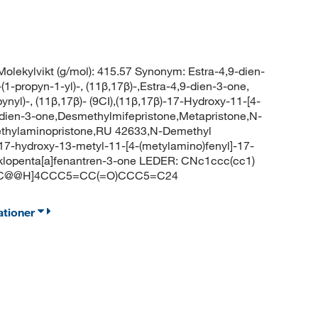
lekylvikt (g/mol): 415.57 Synonym: Estra-4,9-dien-
1-propyn-1-yl)-, (11β,17β)-,Estra-4,9-dien-3-one,
nyl)-, (11β,17β)- (9CI),(11β,17β)-17-Hydroxy-11-[4-
-dien-3-one,Desmethylmifepristone,Metapristone,N-
thylaminopristone,RU 42633,N-Demethyl
7-hydroxy-13-metyl-11-[4-(metylamino)fenyl]-17-
yklopenta[a]fenantren-3-one LEDER: CNc1ccc(cc1)
)[C@@H]4CCC5=CC(=O)CCC5=C24
ationer