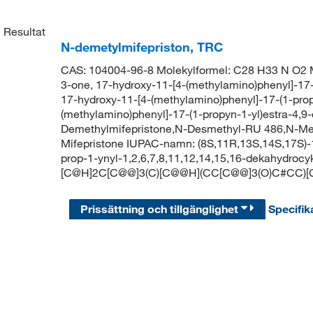
1
Resultat
N-demetylmifepriston, TRC
CAS: 104004-96-8 Molekylformel: C28 H33 N O2 Mo
3-one, 17-hydroxy-11-[4-(methylamino)phenyl]-17-(
17-hydroxy-11-[4-(methylamino)phenyl]-17-(1-propy
(methylamino)phenyl]-17-(1-propyn-1-yl)estra-4,9
Demethylmifepristone,N-Desmethyl-RU 486,N-Me
Mifepristone IUPAC-namn: (8S,11R,13S,14S,17S)-1
prop-1-ynyl-1,2,6,7,8,11,12,14,15,16-dekahydroc
[C@H]2C[C@@]3(C)[C@@H](CC[C@@]3(O)C#CC
Prissättning och tillgänglighet
Specifik