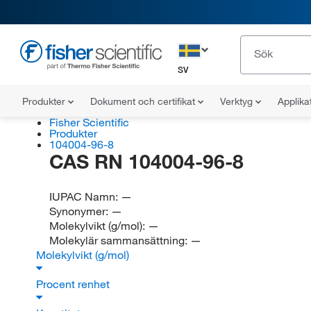
SV
Produkter
Dokument och certifikat
Verktyg
Applika
Fisher Scientific
Produkter
104004-96-8
CAS RN 104004-96-8
IUPAC Namn:
—
Synonymer:
—
Molekylvikt (g/mol):
—
Molekylär sammansättning:
—
Molekylvikt (g/mol)
Procent renhet