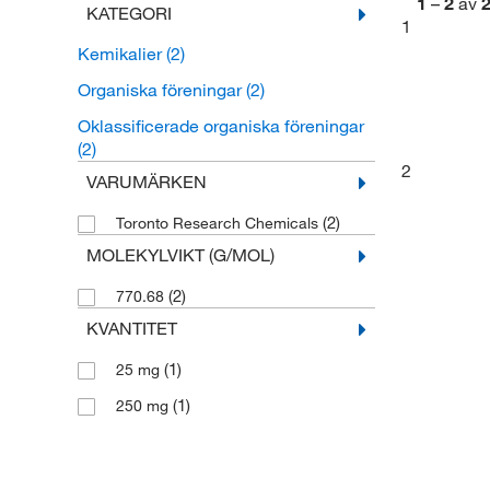
1
–
2
av
KATEGORI
1
Kemikalier
(2)
Organiska föreningar
(2)
Oklassificerade organiska föreningar
(2)
2
VARUMÄRKEN
(2)
Toronto Research Chemicals
MOLEKYLVIKT (G/MOL)
(2)
770.68
KVANTITET
(1)
25 mg
(1)
250 mg