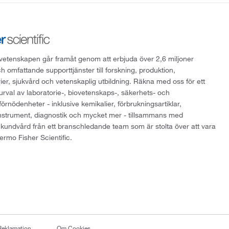
att vetenskapen går framåt genom att erbjuda över 2,6 miljoner
h omfattande supporttjänster till forskning, produktion,
rier, sjukvård och vetenskaplig utbildning. Räkna med oss för ett
 urval av laboratorie-, biovetenskaps-, säkerhets- och
örnödenheter - inklusive kemikalier, förbrukningsartiklar,
instrument, diagnostik och mycket mer - tillsammans med
 kundvård från ett branschledande team som är stolta över att vara
ermo Fisher Scientific.
Reklamation
Om Cookies