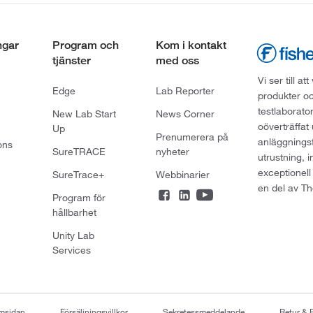
ngar
Program och
Kom i kontakt
tjänster
med oss
Vi ser till 
Edge
Lab Reporter
produkter oc
testlaborato
New Lab Start
News Corner
oöverträffat
Up
Prenumerera på
anläggningsf
ons
SureTRACE
nyheter
utrustning, 
exceptionell
SureTrace+
Webbinarier
en del av Th
Program för
hållbarhet
Unity Lab
Services
emsidan
Försäljningsvillkor
Sekretessmeddelande
Retur & 