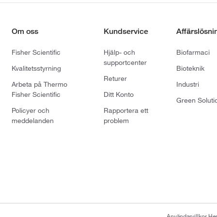
Om oss
Kundservice
Affärslösni
Fisher Scientific
Hjälp- och
Biofarmaci
supportcenter
Kvalitetsstyrning
Bioteknik
Returer
Arbeta på Thermo
Industri
Fisher Scientific
Ditt Konto
Green Soluti
Policyer och
Rapportera ett
meddelanden
problem
Användarvillkor H