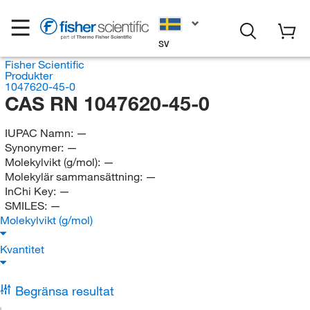
SV
Fisher Scientific
Produkter
1047620-45-0
CAS RN 1047620-45-0
IUPAC Namn:
—
Synonymer:
—
Molekylvikt (g/mol):
—
Molekylär sammansättning:
—
InChi Key:
—
SMILES:
—
Molekylvikt (g/mol)
Kvantitet
Begränsa resultat