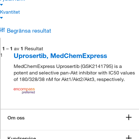
Kvantitet
Begränsa resultat
1
–
1
av
1
Resultat
Uprosertib, MedChemExpress
1
MedChemExpress Uprosertib (GSK2141795) is a
potent and selective pan-Akt inhibitor with IC50 values
of 180/328/38 nM for Akt1/Akt2/Akt3, respectively.
Om oss
Kundservice