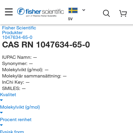
SV
Fisher Scientific
Produkter
1047634-65-0
CAS RN 1047634-65-0
IUPAC Namn:
—
Synonymer:
—
Molekylvikt (g/mol):
—
Molekylär sammansättning:
—
InChi Key:
—
SMILES:
—
Kvalitet
Molekylvikt (g/mol)
Procent renhet
Fysisk form