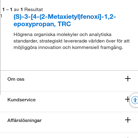
1
–
1
av
1
Resultat
(S)-3-[4-(2-Metaxietyl)fenoxi]-1,2-
1
epoxypropan, TRC
Högrena organiska molekyler och analytiska
standarder, strategiskt levererade världen över för att
möjliggöra innovation och kommersiell framgång.
Om oss
Kundservice
Affärslösningar