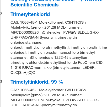
Scientific Chemicals
Trimetyltenklorid
2
CAS: 1066-45-1 Molekylformel: C3H11ClSn
Molekylvikt (g/mol): 201.28 MDL-nummer:
MFCD00000520 InChI-nyckel: FVFGWISLDLUGHX-
UHFFFAOYSA-N Synonym: trimethyltin
chloride,stannane,
chlorotrimethyl,chlorotrimethyltin,trimethylchlorotin,trim
chloride,trimethylchlorostannane,chloro trimethyl
stannane,m&t chemicals 1222-45,stannylium,
trimethyl-, chloride,trimethyltinchloride PubChem CID:
14016 IUPAC-namn: klor(trimetyl)stannan LEDER:
Cl.C[SnH](C)C
Trimetyltinklorid, 99 %
3
CAS: 1066-45-1 Molekylformel: C3H11ClSn
Molekylvikt (g/mol): 201.28 MDL-nummer:
MFCD00000520 InChI-nyckel: FVFGWISLDLUGHX-
UHFFFAOYSA-N Synonym: trimethyltin