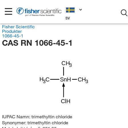
SV
Fisher Scientific
Produkter
1066-45-1
CAS RN 1066-45-1
CH
3
H
C
SnH
CH
3
3
ClH
IUPAC Namn:
trimethyltin chloride
Synonymer:
trimethyltin chloride