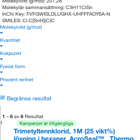
Molekylvikt (g/mol):
201.28
Molekylär sammansättning:
C3H11ClSn
InChi Key:
FVFGWISLDLUGHX-UHFFFAOYSA-N
SMILES:
Cl.C[SnH](C)C
Molekylvikt (g/mol)
Kvantitet
Kokpunkt
Fysisk form
Procent renhet
Begränsa resultat
1
–
6
av
6
Resultat
1
Kampanjer är tillgängliga
Trimetyltennklorid, 1M (25 vikt%)
lösning i hexaner, AcroSeal™ , Thermo