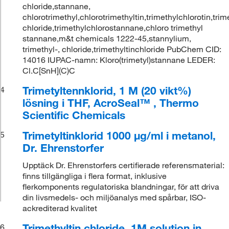
chloride,stannane,
chlorotrimethyl,chlorotrimethyltin,trimethylchlorotin,trim
chloride,trimethylchlorostannane,chloro trimethyl
stannane,m&t chemicals 1222-45,stannylium,
trimethyl-, chloride,trimethyltinchloride PubChem CID:
14016 IUPAC-namn: Kloro(trimetyl)stannane LEDER:
Cl.C[SnH](C)C
Trimetyltennklorid, 1 M (20 vikt%)
4
lösning i THF, AcroSeal™ , Thermo
Scientific Chemicals
Trimetyltinklorid 1000 μg/ml i metanol,
5
Dr. Ehrenstorfer
Upptäck Dr. Ehrenstorfers certifierade referensmaterial:
finns tillgängliga i flera format, inklusive
flerkomponents regulatoriska blandningar, för att driva
din livsmedels- och miljöanalys med spårbar, ISO-
ackrediterad kvalitet
Trimethyltin chloride, 1M solution in
6