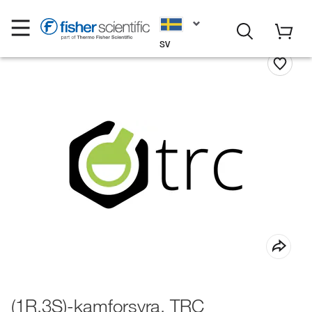
SV
(1R,3S)-kamforsyra, TRC