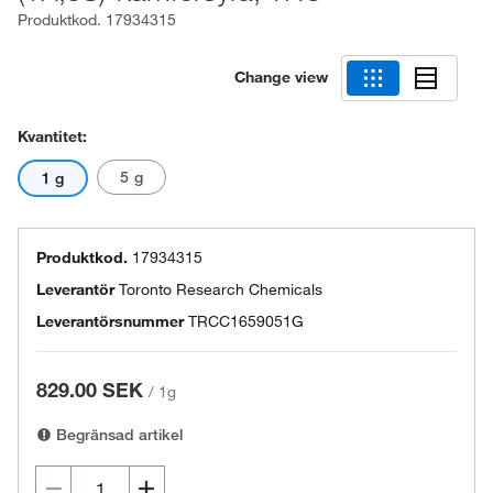
Produktkod.
17934315
Change view
Kvantitet:
5 g
1 g
Produktkod.
17934315
Leverantör
Toronto Research Chemicals
Leverantörsnummer
TRCC1659051G
829.00 SEK
/
1g
Begränsad artikel