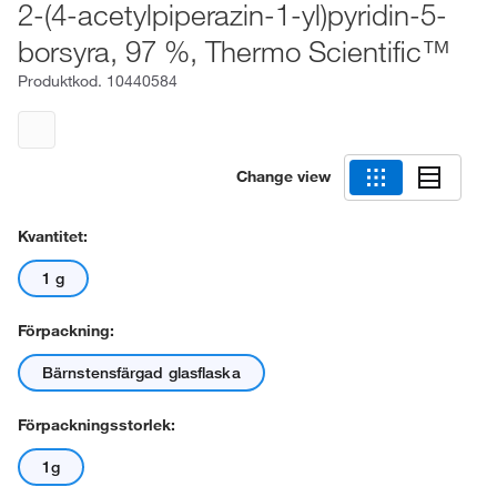
2-(4-acetylpiperazin-1-yl)pyridin-5-
borsyra, 97 %, Thermo Scientific™
Produktkod.
10440584
Change view
Kvantitet:
1 g
Förpackning:
Bärnstensfärgad glasflaska
Förpackningsstorlek:
1g