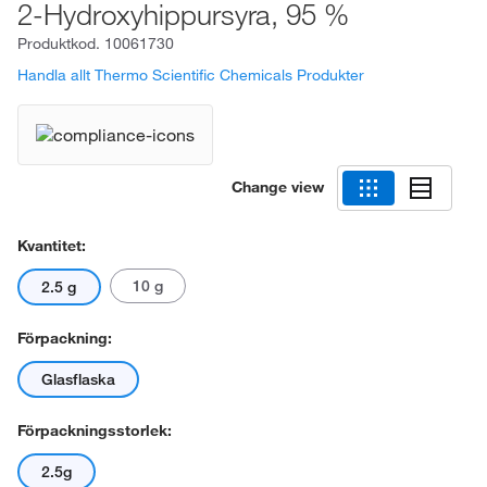
2-Hydroxyhippursyra, 95 %
Produktkod.
10061730
Handla allt Thermo Scientific Chemicals Produkter
Change view
Kvantitet:
10 g
2.5 g
Förpackning:
Glasflaska
Förpackningsstorlek:
2.5g