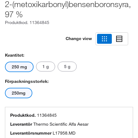
2-(metoxikarbonyl)bensenboronsyra,
97 %
Produktkod.
11364845
Change view
Kvantitet:
1 g
5 g
250 mg
Förpackningsstorlek:
250mg
Produktkod.
11364845
Leverantör
Thermo Scientific Alfa Aesar
Leverantörsnummer
L17958.MD