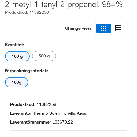
2-metyl-1-fenyl-2-propanol, 98+%
Produktkod.
11382256
Change view
Kvantitet:
500 g
100 g
Förpackningsstorlek:
100g
Produktkod.
11382256
Leverantör
Thermo Scientific Alfa Aesar
Leverantörsnummer
L03679.22