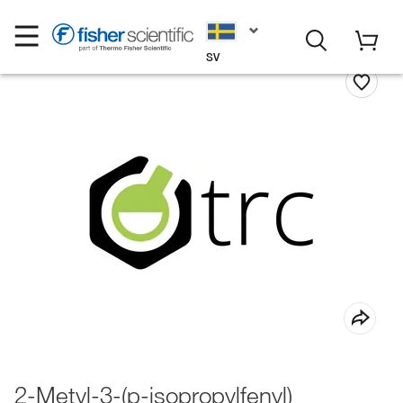
SV
2-Metyl-3-(p-isopropylfenyl)