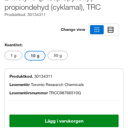
propiondehyd (cyklamal), TRC
Produktkod.
30134311
Change view
Kvantitet:
1 g
50 g
10 g
Produktkod.
30134311
Leverantör
Toronto Research Chemicals
Leverantörsnummer
TRCC98766510G
Lägg i varukorgen