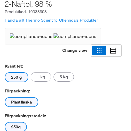
2-Naftol, 98 %
Produktkod.
10338603
Handla allt Thermo Scientific Chemicals Produkter
Change view
Kvantitet:
1 kg
5 kg
250 g
Förpackning:
Plastflaska
Förpackningsstorlek:
250g