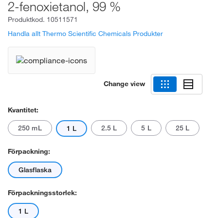
2-fenoxietanol, 99 %
Produktkod.
10511571
Handla allt Thermo Scientific Chemicals Produkter
Change view
Kvantitet:
250 mL
2.5 L
5 L
25 L
1 L
Förpackning:
Glasflaska
Förpackningsstorlek:
1 L