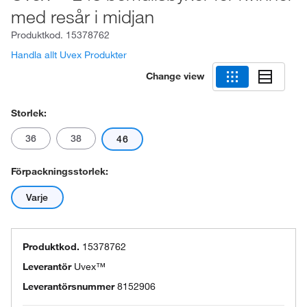
med resår i midjan
Produktkod.
15378762
Handla allt Uvex Produkter
Change view
Storlek:
36
38
46
Förpackningsstorlek:
Varje
Produktkod.
15378762
Leverantör
Uvex™
Leverantörsnummer
8152906