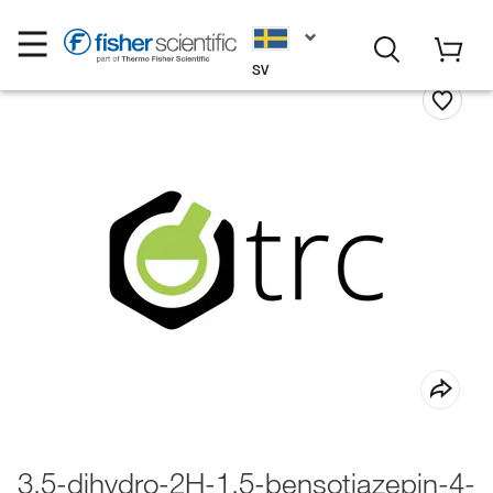
SV
3,5-dihydro-2H-1,5-bensotiazepin-4-