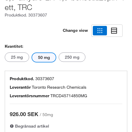
ett, TRC
Produktkod.
30373607
Change view
Kvantitet:
25 mg
250 mg
50 mg
Produktkod.
30373607
Leverantör
Toronto Research Chemicals
Leverantörsnummer
TRCD45714850MG
926.00 SEK
/
50mg
Begränsad artikel