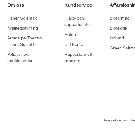
Om oss
Kundservice
Affärslösni
Fisher Scientific
Hjälp- och
Biofarmaci
supportcenter
Kvalitetsstyrning
Bioteknik
Returer
Arbeta på Thermo
Industri
Fisher Scientific
Ditt Konto
Green Soluti
Policyer och
Rapportera ett
meddelanden
problem
Användarvillkor H