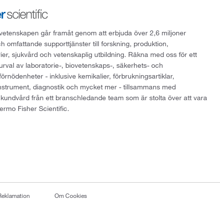
att vetenskapen går framåt genom att erbjuda över 2,6 miljoner
h omfattande supporttjänster till forskning, produktion,
rier, sjukvård och vetenskaplig utbildning. Räkna med oss för ett
 urval av laboratorie-, biovetenskaps-, säkerhets- och
örnödenheter - inklusive kemikalier, förbrukningsartiklar,
instrument, diagnostik och mycket mer - tillsammans med
 kundvård från ett branschledande team som är stolta över att vara
ermo Fisher Scientific.
Reklamation
Om Cookies