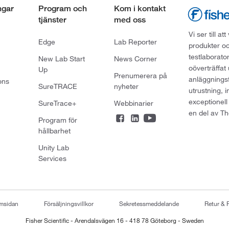
ngar
Program och
Kom i kontakt
tjänster
med oss
Vi ser till 
Edge
Lab Reporter
produkter oc
testlaborato
New Lab Start
News Corner
oöverträffat
Up
Prenumerera på
anläggningsf
ons
SureTRACE
nyheter
utrustning, 
exceptionell
SureTrace+
Webbinarier
en del av Th
Program för
hållbarhet
Unity Lab
Services
emsidan
Försäljningsvillkor
Sekretessmeddelande
Retur & 
Fisher Scientific - Arendalsvägen 16 - 418 78 Göteborg - Sweden