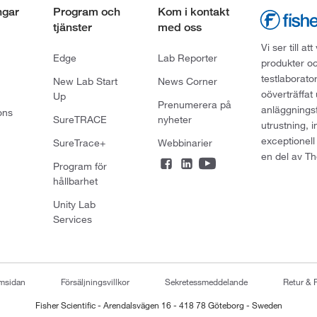
ngar
Program och
Kom i kontakt
tjänster
med oss
Vi ser till 
Edge
Lab Reporter
produkter oc
testlaborato
New Lab Start
News Corner
oöverträffat
Up
Prenumerera på
anläggningsf
ons
SureTRACE
nyheter
utrustning, 
exceptionell
SureTrace+
Webbinarier
en del av Th
Program för
hållbarhet
Unity Lab
Services
emsidan
Försäljningsvillkor
Sekretessmeddelande
Retur & 
Fisher Scientific - Arendalsvägen 16 - 418 78 Göteborg - Sweden