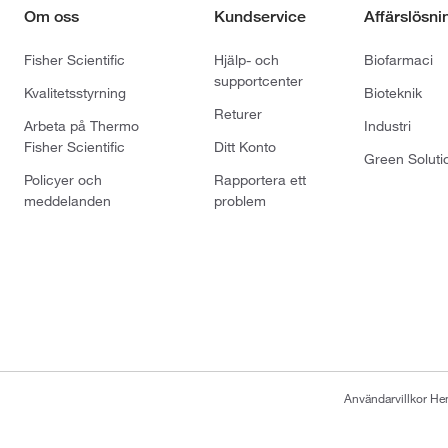
Om oss
Kundservice
Affärslösni
Fisher Scientific
Hjälp- och
Biofarmaci
supportcenter
Kvalitetsstyrning
Bioteknik
Returer
Arbeta på Thermo
Industri
Fisher Scientific
Ditt Konto
Green Soluti
Policyer och
Rapportera ett
meddelanden
problem
Användarvillkor H