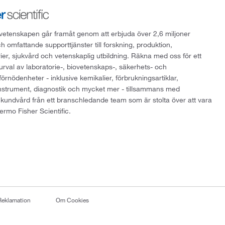
att vetenskapen går framåt genom att erbjuda över 2,6 miljoner
h omfattande supporttjänster till forskning, produktion,
rier, sjukvård och vetenskaplig utbildning. Räkna med oss för ett
 urval av laboratorie-, biovetenskaps-, säkerhets- och
örnödenheter - inklusive kemikalier, förbrukningsartiklar,
instrument, diagnostik och mycket mer - tillsammans med
 kundvård från ett branschledande team som är stolta över att vara
ermo Fisher Scientific.
Reklamation
Om Cookies