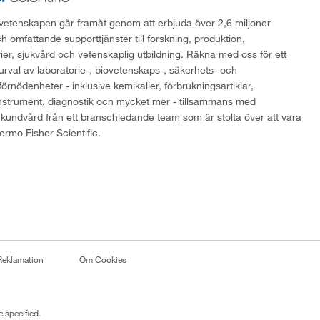
att vetenskapen går framåt genom att erbjuda över 2,6 miljoner
h omfattande supporttjänster till forskning, produktion,
rier, sjukvård och vetenskaplig utbildning. Räkna med oss för ett
 urval av laboratorie-, biovetenskaps-, säkerhets- och
örnödenheter - inklusive kemikalier, förbrukningsartiklar,
instrument, diagnostik och mycket mer - tillsammans med
 kundvård från ett branschledande team som är stolta över att vara
ermo Fisher Scientific.
Reklamation
Om Cookies
 specified.