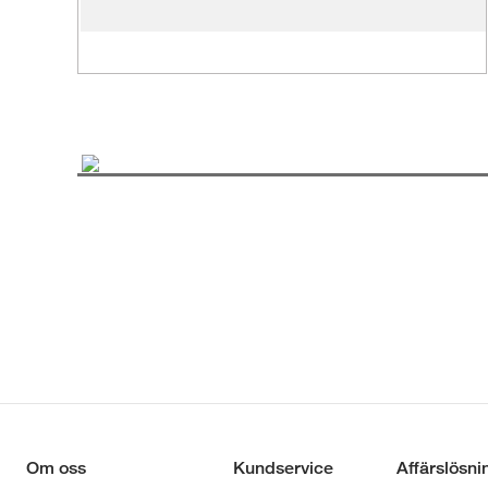
Om oss
Kundservice
Affärslösni