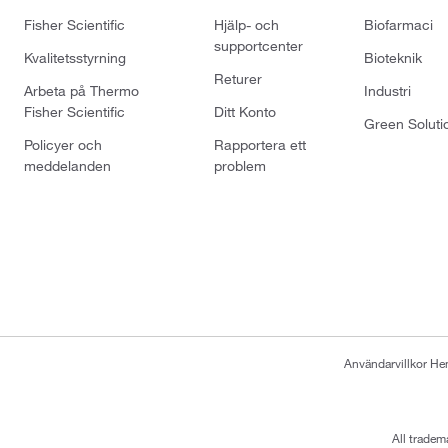
Fisher Scientific
Hjälp- och
Biofarmaci
supportcenter
Kvalitetsstyrning
Bioteknik
Returer
Arbeta på Thermo
Industri
Fisher Scientific
Ditt Konto
Green Soluti
Policyer och
Rapportera ett
meddelanden
problem
Användarvillkor H
All tradem