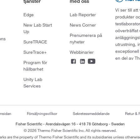
tjänster
med oss
Vi ser till 
Edge
Lab Reporter
produkter oc
testlaborato
New Lab Start
News Corner
oöverträffat
Up
Prenumerera på
anläggningsf
ons
SureTRACE
nyheter
utrustning, 
exceptionell
SureTrace+
Webbinarier
en del av Th
Program för
hållbarhet
Unity Lab
Services
emsidan
Försäljningsvillkor
Sekretessmeddelande
Retur & 
Fisher Scientific - Arendalsvägen 16 - 418 78 Göteborg - Sweden
© 2026 Thermo Fisher Scientific Inc. All rights reserved.
arks are the property of Thermo Fisher Scientific and its subsidiaries unless otherwise