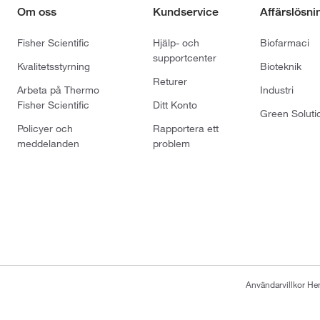
Om oss
Kundservice
Affärslösni
Fisher Scientific
Hjälp- och
Biofarmaci
supportcenter
Kvalitetsstyrning
Bioteknik
Returer
Arbeta på Thermo
Industri
Fisher Scientific
Ditt Konto
Green Soluti
Policyer och
Rapportera ett
meddelanden
problem
Användarvillkor H