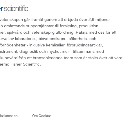
att vetenskapen går framåt genom att erbjuda över 2,6 miljoner
h omfattande supporttjänster till forskning, produktion,
rier, sjukvård och vetenskaplig utbildning. Räkna med oss för ett
 urval av laboratorie-, biovetenskaps-, säkerhets- och
örnödenheter - inklusive kemikalier, förbrukningsartiklar,
instrument, diagnostik och mycket mer - tillsammans med
 kundvård från ett branschledande team som är stolta över att vara
ermo Fisher Scientific.
Reklamation
Om Cookies