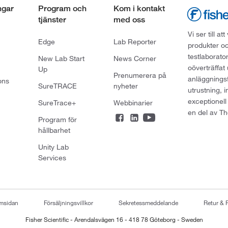
ngar
Program och
Kom i kontakt
tjänster
med oss
Vi ser till 
Edge
Lab Reporter
produkter oc
testlaborato
New Lab Start
News Corner
oöverträffat
Up
Prenumerera på
anläggningsf
ons
SureTRACE
nyheter
utrustning, 
exceptionell
SureTrace+
Webbinarier
en del av Th
Program för
hållbarhet
Unity Lab
Services
emsidan
Försäljningsvillkor
Sekretessmeddelande
Retur & 
Fisher Scientific - Arendalsvägen 16 - 418 78 Göteborg - Sweden