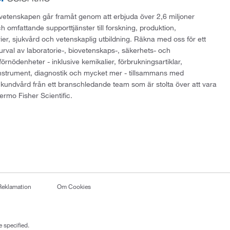
att vetenskapen går framåt genom att erbjuda över 2,6 miljoner
h omfattande supporttjänster till forskning, produktion,
rier, sjukvård och vetenskaplig utbildning. Räkna med oss för ett
 urval av laboratorie-, biovetenskaps-, säkerhets- och
örnödenheter - inklusive kemikalier, förbrukningsartiklar,
instrument, diagnostik och mycket mer - tillsammans med
 kundvård från ett branschledande team som är stolta över att vara
ermo Fisher Scientific.
Reklamation
Om Cookies
 specified.