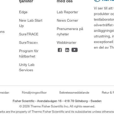
tjänster
med oss
Vi ser till 
Edge
Lab Reporter
produkter oc
testlaborato
New Lab Start
News Corner
oöverträffat
Up
Prenumerera på
anläggningsf
ons
SureTRACE
nyheter
utrustning, 
exceptionell
SureTrace+
Webbinarier
en del av Th
Program för
hållbarhet
Unity Lab
Services
emsidan
Försäljningsvillkor
Sekretessmeddelande
Retur & 
Fisher Scientific - Arendalsvägen 16 - 418 78 Göteborg - Sweden
© 2026 Thermo Fisher Scientific Inc. All rights reserved.
arks are the property of Thermo Fisher Scientific and its subsidiaries unless otherwise