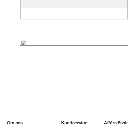
Om oss
Kundservice
Affärslösni