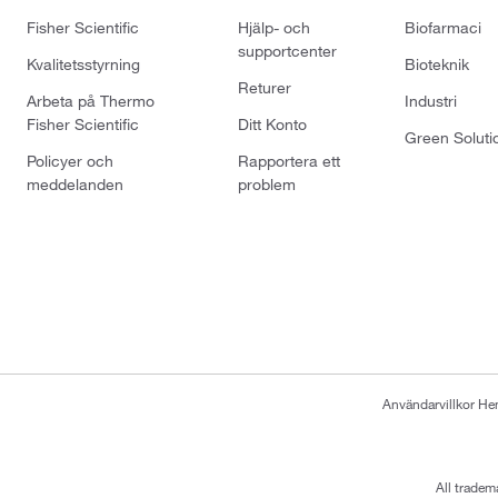
Fisher Scientific
Hjälp- och
Biofarmaci
supportcenter
Kvalitetsstyrning
Bioteknik
Returer
Arbeta på Thermo
Industri
Fisher Scientific
Ditt Konto
Green Soluti
Policyer och
Rapportera ett
meddelanden
problem
Användarvillkor H
All tradem