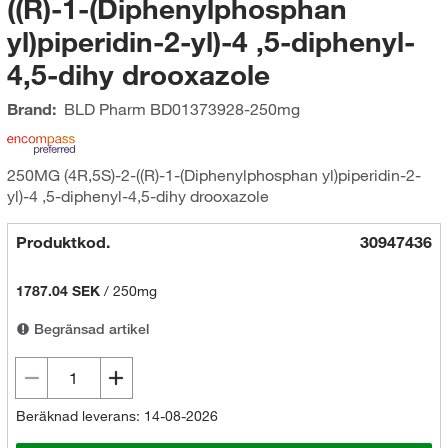
((R)-1-(Diphenylphosphan
yl)piperidin-2-yl)-4 ,5-diphenyl-
4,5-dihy drooxazole
Brand:
BLD Pharm
BD01373928-250mg
250MG (4R,5S)-2-((R)-1-(Diphenylphosphan yl)piperidin-2-
yl)-4 ,5-diphenyl-4,5-dihy drooxazole
Produktkod.
30947436
1787.04 SEK
/
250mg
Begränsad artikel
Beräknad leverans: 14-08-2026