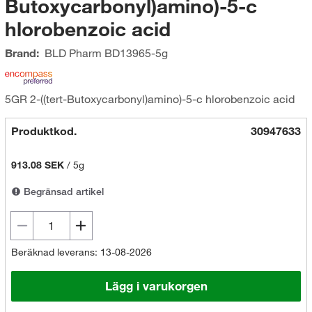
Butoxycarbonyl)amino)-5-c
hlorobenzoic acid
Brand:
BLD Pharm
BD13965-5g
5GR 2-((tert-Butoxycarbonyl)amino)-5-c hlorobenzoic acid
Produktkod.
30947633
913.08 SEK
/
5g
Begränsad artikel
Beräknad leverans: 13-08-2026
Lägg i varukorgen