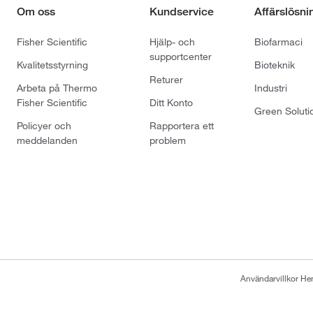
Om oss
Kundservice
Affärslösni
Fisher Scientific
Hjälp- och
Biofarmaci
supportcenter
Kvalitetsstyrning
Bioteknik
Returer
Arbeta på Thermo
Industri
Fisher Scientific
Ditt Konto
Green Soluti
Policyer och
Rapportera ett
meddelanden
problem
Användarvillkor H