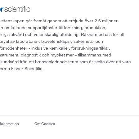
att vetenskapen går framåt genom att erbjuda över 2,6 miljoner
h omfattande supporttjänster till forskning, produktion,
rier, sjukvård och vetenskaplig utbildning. Räkna med oss för ett
 urval av laboratorie-, biovetenskaps-, säkerhets- och
örnödenheter - inklusive kemikalier, förbrukningsartiklar,
instrument, diagnostik och mycket mer - tillsammans med
 kundvård från ett branschledande team som är stolta över att vara
ermo Fisher Scientific.
Reklamation
Om Cookies