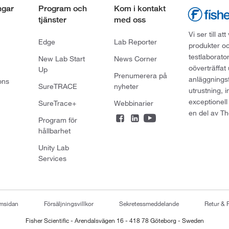
ngar
Program och
Kom i kontakt
tjänster
med oss
Vi ser till 
Edge
Lab Reporter
produkter oc
testlaborato
New Lab Start
News Corner
oöverträffat
Up
Prenumerera på
anläggningsf
ons
SureTRACE
nyheter
utrustning, 
exceptionell
SureTrace+
Webbinarier
en del av Th
Program för
hållbarhet
Unity Lab
Services
emsidan
Försäljningsvillkor
Sekretessmeddelande
Retur & 
Fisher Scientific - Arendalsvägen 16 - 418 78 Göteborg - Sweden