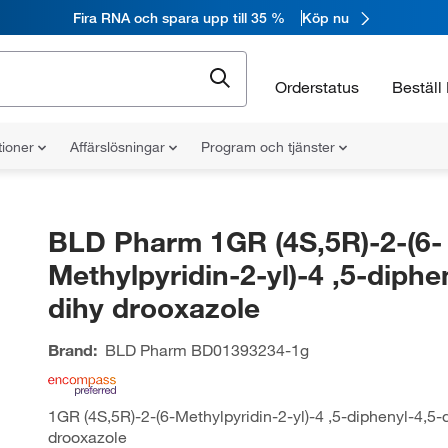
Fira RNA och spara upp till 35 %
Köp nu
Orderstatus
Beställ 
tioner
Affärslösningar
Program och tjänster
BLD Pharm 1GR (4S,5R)-2-(6-
Methylpyridin-2-yl)-4 ,5-diphe
dihy drooxazole
Brand:
BLD Pharm
BD01393234-1g
1GR (4S,5R)-2-(6-Methylpyridin-2-yl)-4 ,5-diphenyl-4,5-
drooxazole