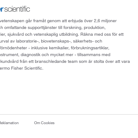
att vetenskapen går framåt genom att erbjuda över 2,6 miljoner
h omfattande supporttjänster till forskning, produktion,
rier, sjukvård och vetenskaplig utbildning. Räkna med oss för ett
 urval av laboratorie-, biovetenskaps-, säkerhets- och
örnödenheter - inklusive kemikalier, förbrukningsartiklar,
instrument, diagnostik och mycket mer - tillsammans med
 kundvård från ett branschledande team som är stolta över att vara
ermo Fisher Scientific.
Reklamation
Om Cookies