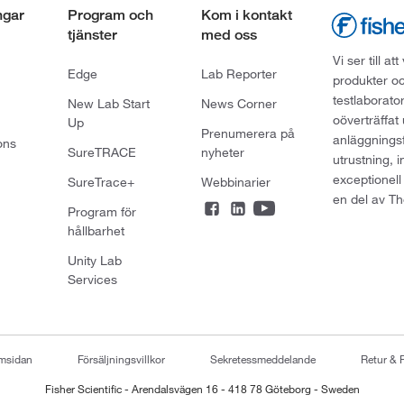
ngar
Program och
Kom i kontakt
tjänster
med oss
Vi ser till 
Edge
Lab Reporter
produkter oc
testlaborato
New Lab Start
News Corner
oöverträffat
Up
Prenumerera på
anläggningsf
ons
SureTRACE
nyheter
utrustning, 
exceptionell
SureTrace+
Webbinarier
en del av Th
Program för
hållbarhet
Unity Lab
Services
emsidan
Försäljningsvillkor
Sekretessmeddelande
Retur & 
Fisher Scientific - Arendalsvägen 16 - 418 78 Göteborg - Sweden