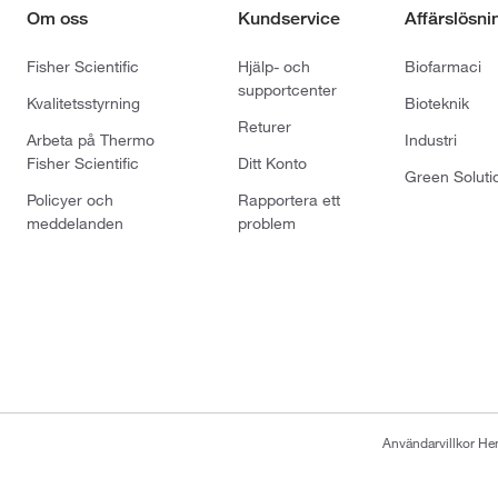
Om oss
Kundservice
Affärslösni
Fisher Scientific
Hjälp- och
Biofarmaci
supportcenter
Kvalitetsstyrning
Bioteknik
Returer
Arbeta på Thermo
Industri
Fisher Scientific
Ditt Konto
Green Soluti
Policyer och
Rapportera ett
meddelanden
problem
Användarvillkor H