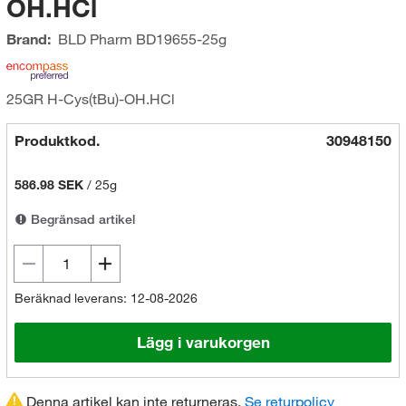
OH.HCl
Brand:
BLD Pharm
BD19655-25g
25GR H-Cys(tBu)-OH.HCl
Produktkod.
30948150
586.98 SEK
/
25g
Begränsad artikel
Beräknad leverans: 12-08-2026
Lägg i varukorgen
Denna artikel kan inte returneras.
Se returpolicy