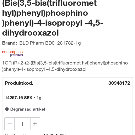
(Bis(3,5-bis(trifluoromet
hyl)phenyl)phosphino
)phenyl)-4-isopropyl -4,5-
dihydrooxazol
Brand:
BLD Pharm
BD01281782-1g
1GR (R)-2-(2-(Bis(3,5-bis(trifluoromet hyl)phenyl)phosphino
)phenyl)-4-isopropyl -4,5-dihydrooxazol
Produktkod.
30948172
14257.16 SEK
/
1g
Begränsad artikel