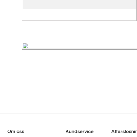
Om oss
Kundservice
Affärslösni