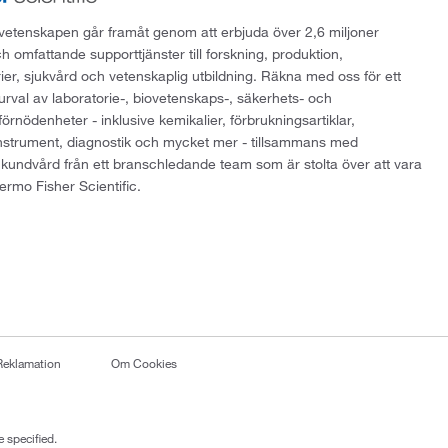
att vetenskapen går framåt genom att erbjuda över 2,6 miljoner
h omfattande supporttjänster till forskning, produktion,
rier, sjukvård och vetenskaplig utbildning. Räkna med oss för ett
 urval av laboratorie-, biovetenskaps-, säkerhets- och
örnödenheter - inklusive kemikalier, förbrukningsartiklar,
instrument, diagnostik och mycket mer - tillsammans med
 kundvård från ett branschledande team som är stolta över att vara
ermo Fisher Scientific.
Reklamation
Om Cookies
 specified.