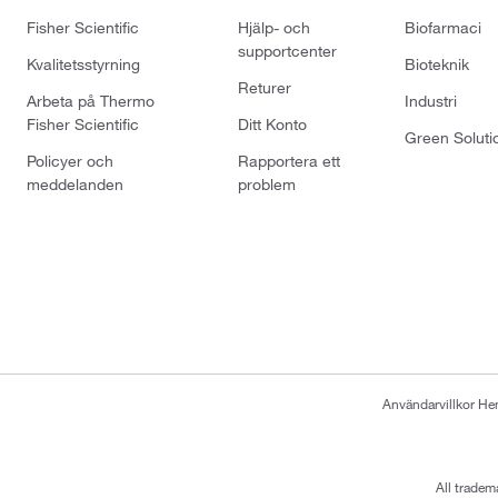
Fisher Scientific
Hjälp- och
Biofarmaci
supportcenter
Kvalitetsstyrning
Bioteknik
Returer
Arbeta på Thermo
Industri
Fisher Scientific
Ditt Konto
Green Soluti
Policyer och
Rapportera ett
meddelanden
problem
Användarvillkor H
All tradem