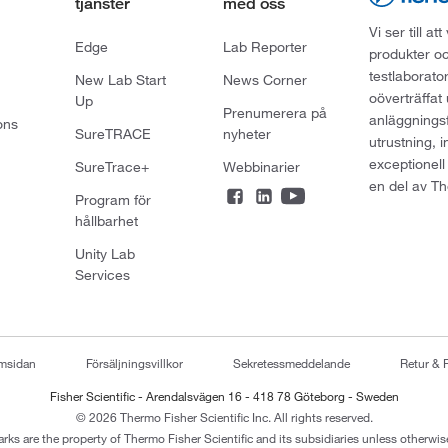
tjänster
med oss
Vi ser till 
Edge
Lab Reporter
produkter oc
testlaborato
New Lab Start
News Corner
oöverträffat
Up
Prenumerera på
anläggningsf
ons
SureTRACE
nyheter
utrustning, 
exceptionell
SureTrace+
Webbinarier
en del av Th
Program för
hållbarhet
Unity Lab
Services
emsidan
Försäljningsvillkor
Sekretessmeddelande
Retur & 
Fisher Scientific - Arendalsvägen 16 - 418 78 Göteborg - Sweden
© 2026 Thermo Fisher Scientific Inc. All rights reserved.
arks are the property of Thermo Fisher Scientific and its subsidiaries unless otherwise