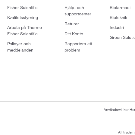
Fisher Scientific
Hjälp- och
Biofarmaci
supportcenter
Kvalitetsstyrning
Bioteknik
Returer
Arbeta på Thermo
Industri
Fisher Scientific
Ditt Konto
Green Soluti
Policyer och
Rapportera ett
meddelanden
problem
Användarvillkor H
All tradem