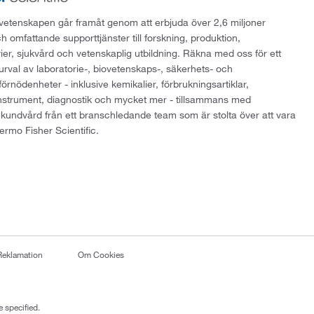
att vetenskapen går framåt genom att erbjuda över 2,6 miljoner
h omfattande supporttjänster till forskning, produktion,
rier, sjukvård och vetenskaplig utbildning. Räkna med oss för ett
 urval av laboratorie-, biovetenskaps-, säkerhets- och
örnödenheter - inklusive kemikalier, förbrukningsartiklar,
instrument, diagnostik och mycket mer - tillsammans med
 kundvård från ett branschledande team som är stolta över att vara
ermo Fisher Scientific.
Reklamation
Om Cookies
 specified.