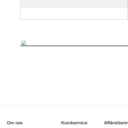
Om oss
Kundservice
Affärslösni