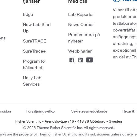
tjänster
med oss
Vi ser till 
Edge
Lab Reporter
produkter oc
testlaborato
New Lab Start
News Corner
oöverträffat
Up
Prenumerera på
anläggningsf
ons
SureTRACE
nyheter
utrustning, 
exceptionell
SureTrace+
Webbinarier
en del av Th
Program för
hållbarhet
Unity Lab
Services
emsidan
Försäljningsvillkor
Sekretessmeddelande
Retur & 
Fisher Scientific - Arendalsvägen 16 - 418 78 Göteborg - Sweden
© 2026 Thermo Fisher Scientific Inc. All rights reserved.
arks are the property of Thermo Fisher Scientific and its subsidiaries unless otherwise