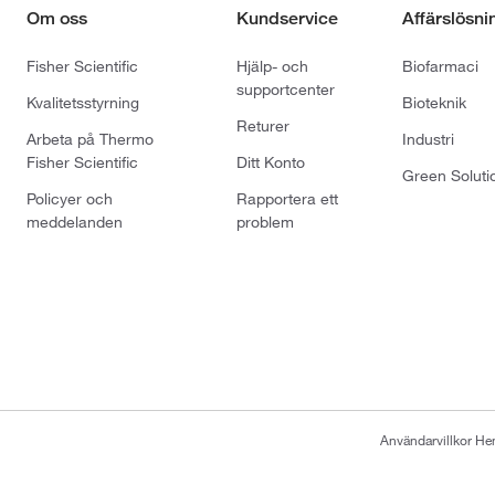
Om oss
Kundservice
Affärslösni
Fisher Scientific
Hjälp- och
Biofarmaci
supportcenter
Kvalitetsstyrning
Bioteknik
Returer
Arbeta på Thermo
Industri
Fisher Scientific
Ditt Konto
Green Soluti
Policyer och
Rapportera ett
meddelanden
problem
Användarvillkor H