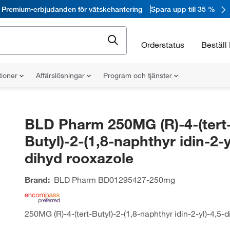
Premium-erbjudanden för vätskehantering
Spara upp till 35 %
Orderstatus
Beställ 
tioner
Affärslösningar
Program och tjänster
BLD Pharm 250MG (R)-4-(tert
Butyl)-2-(1,8-naphthyr idin-2-y
dihyd rooxazole
Brand:
BLD Pharm
BD01295427-250mg
250MG (R)-4-(tert-Butyl)-2-(1,8-naphthyr idin-2-yl)-4,5-