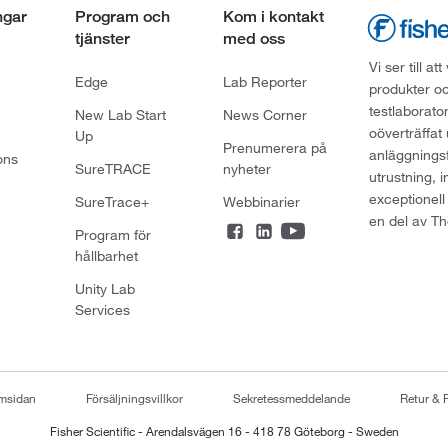
ngar
Program och
Kom i kontakt
tjänster
med oss
Vi ser till 
Edge
Lab Reporter
produkter oc
testlaborato
New Lab Start
News Corner
oöverträffat
Up
Prenumerera på
anläggningsf
ons
SureTRACE
nyheter
utrustning, 
exceptionell
SureTrace+
Webbinarier
en del av Th
Program för
hållbarhet
Unity Lab
Services
emsidan
Försäljningsvillkor
Sekretessmeddelande
Retur & 
Fisher Scientific - Arendalsvägen 16 - 418 78 Göteborg - Sweden