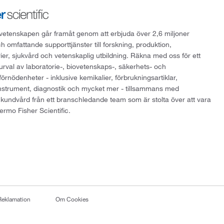
att vetenskapen går framåt genom att erbjuda över 2,6 miljoner
h omfattande supporttjänster till forskning, produktion,
rier, sjukvård och vetenskaplig utbildning. Räkna med oss för ett
 urval av laboratorie-, biovetenskaps-, säkerhets- och
örnödenheter - inklusive kemikalier, förbrukningsartiklar,
instrument, diagnostik och mycket mer - tillsammans med
 kundvård från ett branschledande team som är stolta över att vara
ermo Fisher Scientific.
Reklamation
Om Cookies